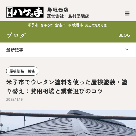
鳥取西店
運営会社：島村塗装店
米子市
倉吉市
境港市
を中心に
や
周辺で対応可能！
ブログ
BLOG
最新記事
屋根塗装 相場
米子市でウレタン塗料を使った屋根塗装・塗
り替え：費用相場と業者選びのコツ
2025.11.19