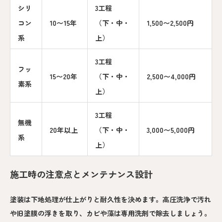
シリ
3工程
コン
10〜15年
（下・中・
1,500〜2,500円
系
上）
3工程
フッ
15〜20年
（下・中・
2,500〜4,000円
素系
上）
3工程
無機
20年以上
（下・中・
3,000〜5,000円
系
上）
施工時の注意点とメンテナンス設計
塗装は下地処理が仕上がりと耐久性を決めます。高圧洗浄で汚れ
や旧塗膜の浮きを取り、カビや藻は専用洗剤で除去しましょう。