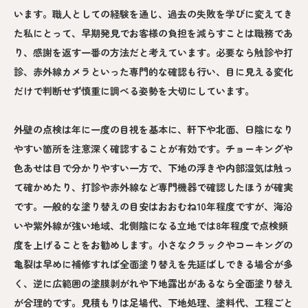
います。職人としての経験を通じ、過去の失敗を学びに変えてき
た私にとって、早期発見でお客様の負担を減らすことは職務であ
り、感謝を返す一番の方法だと考えています。必要なら触診や打
診、赤外線カメラといった専門的な確認も行い、目に見える変化
だけで判断せず慎重に調べる姿勢を大切にしています。
外壁の点検は年に一度の目視を基本に、軒下や北面、日陰になり
やすい箇所を注意深く確認することが有効です。チョーキングや
色あせは目で分かりやすい一方で、下地の浮きや内部湿気は触っ
て確かめたり、打診や赤外線など専門機器で確認したほうが確実
です。一般的な塗り替えの目安はおおむね10年程度ですが、海沿
いや紫外線が強い地域、北側陰になる立地では8年程度で点検頻
度を上げることをお勧めします。小さなクラックやコーキングの
亀裂は早めに補修すれば全面塗り替えを先延ばしできる場合が多
く、逆に広範囲の塗膜剥がれや下地露出があるなら全面塗り替え
が合理的です。見積もりは足場代、下地処理、塗料代、工程ごと