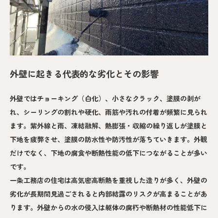
外壁に起きる代表的な劣化とその影響
外壁ではチョーキング（白化）、小さなクラック、塗膜の剥が
れ、シーリングの割れや硬化、雨筋や汚れの付着が頻繁に見られ
ます。紫外線と雨、凍結融解、熱膨張・収縮の繰り返しが塗膜と
下地を疲弊させ、塗膜の防水性や防汚性が落ちていきます。外観
だけでなく、下地の腐食や断熱性能の低下につながることが多い
です。
一条工務店の住宅は高気密高断熱を重視した造りが多く、外壁の
劣化が長期間見過ごされると内部結露のリスクが高まることがあ
ります。外壁からの水の侵入は躯体の腐朽や断熱材の性能低下に