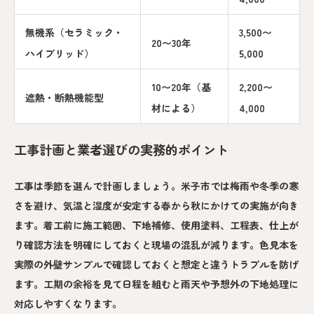
無機系（セラミック・
3,500〜
20〜30年
ハイブリッド）
5,000
10〜20年（基
2,200〜
遮熱・断熱機能型
材による）
4,000
工事計画と業者選びの実務的ポイント
工事は季節を選んで計画しましょう。米子市では梅雨や冬季の寒
さを避け、気温と湿度が安定する春から秋にかけての実施が向き
ます。着工前に施工範囲、下地補修、使用塗料、工程表、仕上が
り確認方法を明確にしておくと現場の混乱が減ります。色見本を
実際の外壁サンプルで確認しておくと想定と違うトラブルを防げ
ます。工期の余裕を見て日程を組むと雨天や予想外の下地処理に
対応しやすくなります。