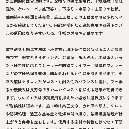
が長期的には合理的です。見積りの際は足場代、下地処理（高圧
洗浄、ケレン、パテ処理等）、下塗り・中塗り・上塗りの仕様、
使用塗料の種類と塗布量、施工工程ごとの工程表が明記されてい
るかを確認してください。内訳が曖昧だと追加費用や品質トラブ
ルの原因になりやすいため、仕様の透明性が重要です。
塗料選びと施工方法は下地素材と環境条件に合わせることが最優
先です。窯業系サイディング、金属系、モルタル、木質系といっ
た下地特性に応じてシーラーや防錆プライマー、微弾性フィラー
などの下地処理を適切に組み合わせると性能を引き出せます。塗
料系統はシリコン系がコストと耐久性のバランスに優れ、フッ素
系や無機系は長寿命でランニングコストを抑える効果が期待でき
ます。ウレタン系は初期費用を抑えたい場合に選択肢になります
が耐候性は短めです。施工時は高圧洗浄、カビ藻の除去、ケレン
や防錆処理、適正な塗布量と乾燥時間の順守、気温湿度管理が仕
上がりと寿命を左右します。使用する塗料の特性だけでなく下塗