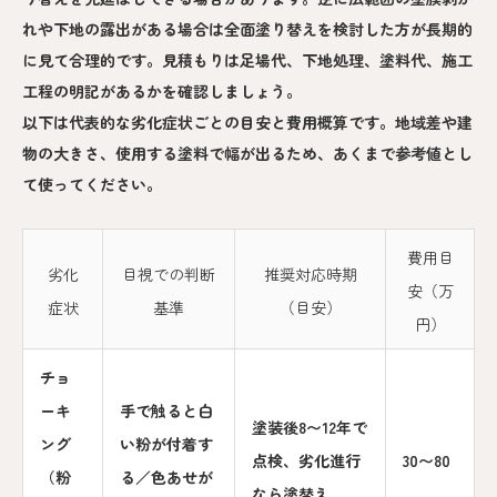
れや下地の露出がある場合は全面塗り替えを検討した方が長期的
に見て合理的です。見積もりは足場代、下地処理、塗料代、施工
工程の明記があるかを確認しましょう。
以下は代表的な劣化症状ごとの目安と費用概算です。地域差や建
物の大きさ、使用する塗料で幅が出るため、あくまで参考値とし
て使ってください。
費用目
劣化
目視での判断
推奨対応時期
安（万
症状
基準
（目安）
円）
チョ
ーキ
手で触ると白
塗装後8〜12年で
ング
い粉が付着す
点検、劣化進行
30〜80
（粉
る／色あせが
なら塗替え