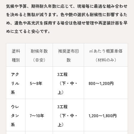
気候や予算、期待耐久年数に応じて、現場毎に最適な組み合わせ
を決めると無駄が減ります。色や艶の選択も耐候性に影響するた
め、濃色や高光沢を採用する場合は色褪せ管理や再塗装計画を早
めに立てると安心です。
塗料
耐候年数
推奨塗布回
㎡あたり概算単価
種別
（目安）
数
（材料のみ）
アク
3工程
リル
5〜8年
（下・中・
800〜1,200円
系
上）
ウレ
3工程
タン
7〜10年
（下・中・
1,200〜1,800円
系
上）