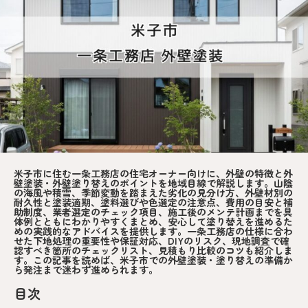
米子市に住む一条工務店の住宅オーナー向けに、外壁の特徴と外
壁塗装・外壁塗り替えのポイントを地域目線で解説します。山陰
の海風や積雪、季節変動を踏まえた劣化の見分け方、外壁材別の
耐久性と塗装適期、塗料選びや色選定の注意点、費用の目安と補
助制度、業者選定のチェック項目、施工後のメンテ計画までを具
体例とともにわかりやすくまとめ、安心して塗り替えを進めるた
めの実践的なアドバイスを提供します。一条工務店の仕様に合わ
せた下地処理の重要性や保証対応、DIYのリスク、現地調査で確
認すべき箇所のチェックリスト、見積もり比較のコツも紹介しま
す。この記事を読めば、米子市での外壁塗装・塗り替えの準備か
ら発注まで迷わず進められます。
目次