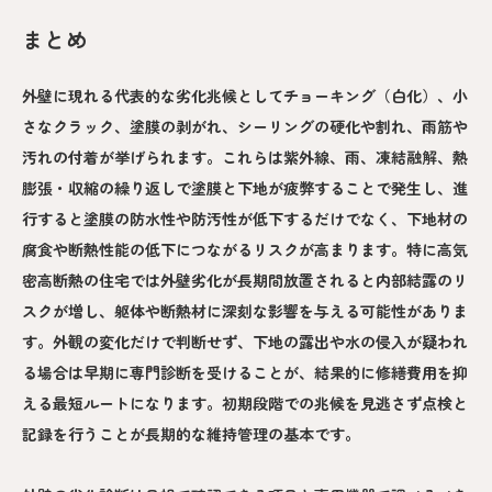
まとめ
外壁に現れる代表的な劣化兆候としてチョーキング（白化）、小
さなクラック、塗膜の剥がれ、シーリングの硬化や割れ、雨筋や
汚れの付着が挙げられます。これらは紫外線、雨、凍結融解、熱
膨張・収縮の繰り返しで塗膜と下地が疲弊することで発生し、進
行すると塗膜の防水性や防汚性が低下するだけでなく、下地材の
腐食や断熱性能の低下につながるリスクが高まります。特に高気
密高断熱の住宅では外壁劣化が長期間放置されると内部結露のリ
スクが増し、躯体や断熱材に深刻な影響を与える可能性がありま
す。外観の変化だけで判断せず、下地の露出や水の侵入が疑われ
る場合は早期に専門診断を受けることが、結果的に修繕費用を抑
える最短ルートになります。初期段階での兆候を見逃さず点検と
記録を行うことが長期的な維持管理の基本です。