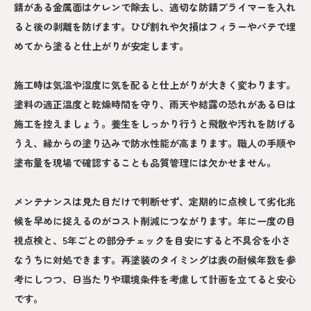
錆がある金属面はケレンで除去し、適切な防錆プライマーを入れ
ると後の剥離を防げます。ひび割れや欠損はフィラーやパテで埋
めてから塗ると仕上がりが安定します。
施工時は気温や湿度に気を配ると仕上がりが大きく変わります。
塗料の適正温度と乾燥時間を守り、雨天や結露の恐れがある日は
施工を控えましょう。養生をしっかり行うと飛散や汚れを防げる
うえ、縁からの塗り込みで防水性能が高まります。職人の手順や
塗布量を現場で確認することも品質管理には欠かせません。
メンテナンスは見た目だけで判断せず、定期的に点検して劣化兆
候を早めに捉えるのがコスト削減につながります。年に一度の目
視点検と、5年ごとの部分チェックを目安にすると不具合を小さ
なうちに対処できます。再塗装のタイミングは表の耐候年数を参
考にしつつ、日当たりや環境条件を考慮して計画を立てると安心
です。