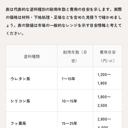
表は代表的な塗料種別の耐用年数と費用の目安を示します。実際
の価格は材料・下地処理・足場などを含めた見積りで確かめまし
ょう。表の数値は市場の一般的なレンジを示す目安情報と考えて
ください。
耐用年数（目
費用目安
塗料種類
安）
（円/㎡）
1,200〜
ウレタン系
7〜10年
1,800
1,800〜
シリコン系
10〜15年
2,500
2,800〜
フッ素系
15〜25年
4,000