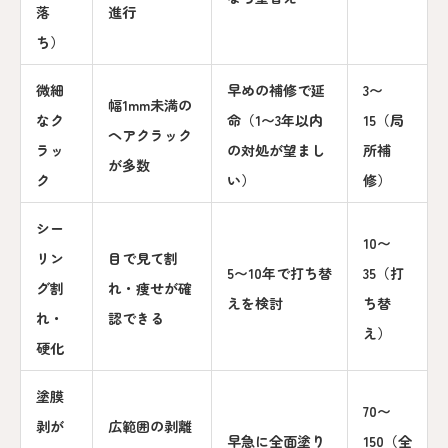
落
進行
ち）
微細
早めの補修で延
3〜
幅1mm未満の
なク
命（1〜3年以内
15（局
ヘアクラック
ラッ
の対処が望まし
所補
が多数
ク
い）
修）
シー
10〜
リン
目で見て割
5〜10年で打ち替
35（打
グ割
れ・痩せが確
えを検討
ち替
れ・
認できる
え）
硬化
塗膜
70〜
剥が
広範囲の剥離
早急に全面塗り
150（全