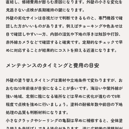
直結し、修繕費用が膨らむ原因になります。外壁の小さな変化を
見逃さない点検が長期維持の鍵になります。
外壁の劣化サインは目視だけで判断できるものと、専門機器で確
認した方がいいものがあります。例えばチョーキングや色あせは
目で確認しやすい一方、内部の湿気や下地の浮きは触診や打診、
赤外線カメラなどで確認すると確実です。定期的なチェックで早
めに対応することが結果的にコストを抑える近道になります。
メンテナンスのタイミングと費用の目安
外壁の塗り替えタイミングは素材や立地条件で変わりますが、お
おむね10年前後が目安になることが多いです。海沿いや紫外線が
強い地域、北側に陰になる場所などは早めに劣化が進むので8年
程度で点検を強めに行いましょう。塗料の耐候年数や前回の下地
処理の品質も判断材料になります。
小さなクラックやシーリングの亀裂は早めに補修すると、全体塗
り替えを先延ばしできる場合があります。逆に広範囲の塗膜剥が