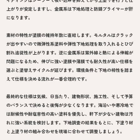
イディングはシーラーで吸い込みを抑えてから上塗りを行うと仕
上がりが安定しますし、金属系は下地処理と防錆プライマーが肝
になります。
素材の特性が塗膜の維持年数に直結します。モルタルはクラック
が出やすいので微弾性系塗料や弾性下地処理を取り入れるとひび
割れ追従性が上がります。逆に金属系は紫外線と熱による伸縮が
問題になるため、伸びに強い塗膜や薄膜でも耐久性が高い仕様を
選ぶと塗替えサイクルが延びます。環境条件と下地の相性を踏ま
えて仕様を決める流れが一番合理的です。
最終的な仕様は気候、日当たり、建物形状、施工性、そして予算
のバランスで決めると後悔が少なくなります。海沿いや寒冷地で
は耐候性や耐塩害性の高い塗料を優先し、軒下が少ない建物は汚
れに強い系統を検討します。下地調査の結果をもとに、下塗り材
と上塗り材の組み合わせを現場に合わせて調整しましょう。