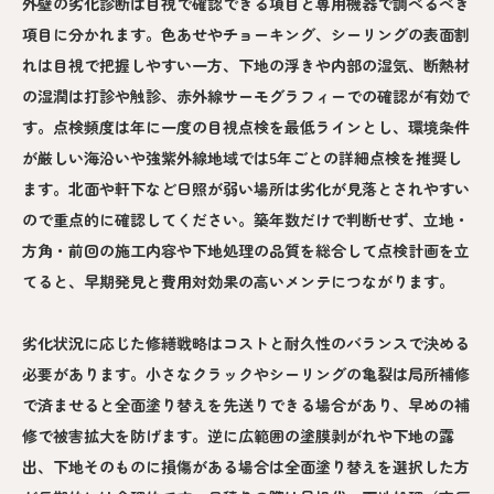
外壁の劣化診断は目視で確認できる項目と専用機器で調べるべき
項目に分かれます。色あせやチョーキング、シーリングの表面割
れは目視で把握しやすい一方、下地の浮きや内部の湿気、断熱材
の湿潤は打診や触診、赤外線サーモグラフィーでの確認が有効で
す。点検頻度は年に一度の目視点検を最低ラインとし、環境条件
が厳しい海沿いや強紫外線地域では5年ごとの詳細点検を推奨し
ます。北面や軒下など日照が弱い場所は劣化が見落とされやすい
ので重点的に確認してください。築年数だけで判断せず、立地・
方角・前回の施工内容や下地処理の品質を総合して点検計画を立
てると、早期発見と費用対効果の高いメンテにつながります。
劣化状況に応じた修繕戦略はコストと耐久性のバランスで決める
必要があります。小さなクラックやシーリングの亀裂は局所補修
で済ませると全面塗り替えを先送りできる場合があり、早めの補
修で被害拡大を防げます。逆に広範囲の塗膜剥がれや下地の露
出、下地そのものに損傷がある場合は全面塗り替えを選択した方