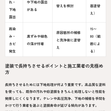
れ・
や下地の露出
替えを検討
面塗替
下地
がある
え）
露出
雨染
15〜
原因箇所の補修
み・
黒ずみや緑色
80（範
と洗浄後に塗替
カビ
の藻が付着
囲によ
え
発生
る）
塗装で長持ちさせるポイントと施工業者の見極め
方
長持ちさせるためには下地処理が何より重要です。高品質な塗料
を使っても、既存の汚れや旧塗膜をきちんと処理しないと性能を
発揮しにくくなります。ケレンや高圧洗浄、下地の補修を手間を
かけて行う業者を選ぶと塗膜寿命が延びる傾向があります。