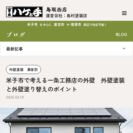
鳥取西店
運営会社：島村塗装店
米子市
倉吉市
境港市
を中心に
や
周辺で対応可能！
ブログ
BLOG
最新記事
外壁塗装 業者別
米子市で考える一条工務店の外壁 外壁塗装
と外壁塗り替えのポイント
2026.02.19