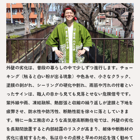
外壁の劣化は、普段の暮らしの中で少しずつ進行します。チョー
キング（触ると白い粉が出る現象）や色あせ、小さなクラック、
塗膜の剥がれ、シーリングの硬化や割れ、雨筋や汚れの付着とい
ったサインは、職人の目から見ても見落とせない危険信号です。
紫外線や雨、凍結融解、熱膨張と収縮の繰り返しが塗膜と下地を
疲弊させ、防水性や防汚性、断熱性能を徐々に落としていきま
す。特に一条工務店のような高気密高断熱住宅では、外壁の劣化
を長期間放置すると内部結露のリスクが高まり、躯体や断熱材の
劣化に直結するため、私は日々の点検と早めの対応を強く勧めて