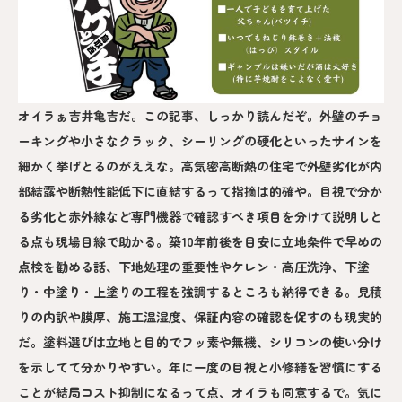
オイラぁ吉井亀吉だ。この記事、しっかり読んだぞ。外壁のチョ
ーキングや小さなクラック、シーリングの硬化といったサインを
細かく挙げとるのがええな。高気密高断熱の住宅で外壁劣化が内
部結露や断熱性能低下に直結するって指摘は的確や。目視で分か
る劣化と赤外線など専門機器で確認すべき項目を分けて説明しと
る点も現場目線で助かる。築10年前後を目安に立地条件で早めの
点検を勧める話、下地処理の重要性やケレン・高圧洗浄、下塗
り・中塗り・上塗りの工程を強調するところも納得できる。見積
りの内訳や膜厚、施工温湿度、保証内容の確認を促すのも現実的
だ。塗料選びは立地と目的でフッ素や無機、シリコンの使い分け
を示してて分かりやすい。年に一度の目視と小修繕を習慣にする
ことが結局コスト抑制になるって点、オイラも同意するで。気に