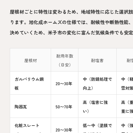
屋根材ごとに特性は変わるため、地域特性に応じた選択
ります。旭化成ホームズの仕様では、耐候性や断熱性能
決めていくため、米子市の変化に富んだ気候条件でも安
耐用年数
屋根材
耐塩害
耐
（目安）
ガルバリウム鋼
中（防錆処理で
中（
20〜30年
板
向上）
雪対
高（塩害に強
高（
陶器瓦
50〜70年
い）
重に
化粧スレート
低〜中（塗膜で
中（
20〜30年