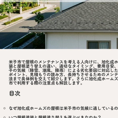
米子市で屋根のメンテナンスを考える人向けに、旭化成
装と屋根塗り替えの違い、適切なタイミング、費用目安
子の気候（降雪、潮風、降雨）による劣化要因に対応し
ポイント、見積もりの読み方、長持ちさせるためのメン
法まで具体例を交えて紹介します。さらに旭化成ホーム
市で利用する際の注意点も解説します。
目次
なぜ旭化成ホームズの屋根は米子市の気候に適している
いつ屋根塗装と屋根塗り替えを選ぶべきなのか？