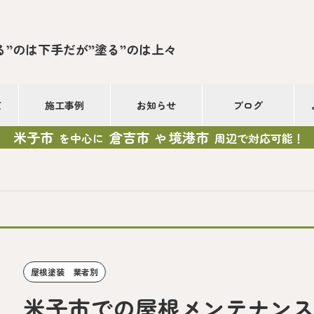
る”のは下手だが”塗る”のは上々
て
施工事例
お知らせ
ブログ
米子市
倉吉市
境港市
を中心に
や
周辺で対応可能！
屋根塗装 業者別
米子市での屋根メンテナン