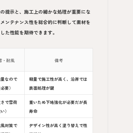
肢の提示と、施工上の細かな処理が重要にな
、メンテナンス性を総合的に判断して素材を
定した性能を期待できます。
雪・耐風
備考
軽量なので
軽量で施工性が高く、沿岸では
策必要）
表面処理が鍵
重さで雪荷
重いため下地強化が必要だが長
強い）
寿命
強風対策で
デザイン性が高く塗り替えで性