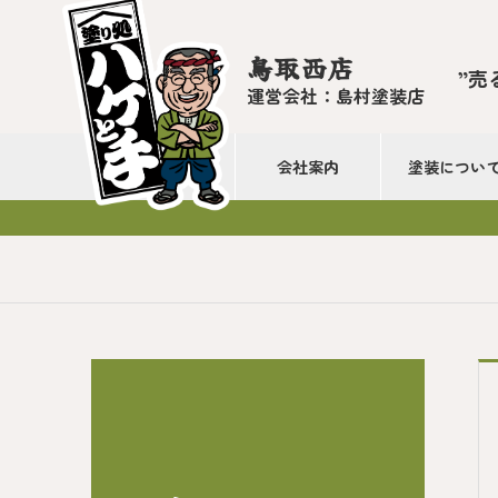
鳥取西店
”売
運営会社：島村塗装店
会社案内
塗装につい