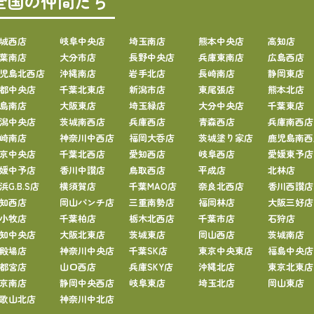
全国の仲間たち
城西店
岐阜中央店
埼玉南店
熊本中央店
高知店
葉南店
大分市店
長野中央店
兵庫東南店
広島西店
児島北西店
沖縄南店
岩手北店
長崎南店
静岡東店
都中央店
千葉北東店
新潟市店
東尾張店
熊本北店
島南店
大阪東店
埼玉緑店
大分中央店
千葉東店
潟中央店
茨城南西店
兵庫西店
青森西店
兵庫南西店
崎南店
神奈川中西店
福岡大呑店
茨城塗り家店
鹿児島南西
京中央店
千葉北西店
愛知西店
岐阜西店
愛媛東予店
媛中予店
香川中讃店
鳥取西店
平成店
北林店
浜G.B.S店
横須賀店
千葉MAO店
奈良北西店
香川西讃店
知西店
岡山パンチ店
三重南勢店
福岡林店
大阪三好店
小牧店
千葉柏店
栃木北西店
千葉市店
石狩店
知中央店
大阪北東店
茨城東店
岡山西店
茨城南店
殿場店
神奈川中央店
千葉SK店
東京中央東店
福島中央店
都宮店
山口西店
兵庫SKY店
沖縄北店
東京北東店
京南店
静岡中央西店
岐阜東店
埼玉北店
岡山東店
歌山北店
神奈川中北店