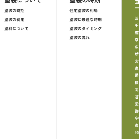
塗装の時期
住宅塗装の相場
茨
塗装の費用
塗装に最適な時期
千
塗料について
塗装のタイミング
鹿
塗装の流れ
京
広
新
宮
東
愛
横
高
苫
愛
御
宇
東
和