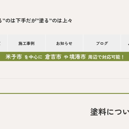
る”のは下手だが”塗る”のは上々
て
施工事例
お知らせ
ブログ
米子市
倉吉市
境港市
を中心に
や
周辺で対応可能！
塗料につ