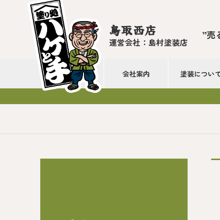
鳥取西店
”売
運営会社：島村塗装店
会社案内
塗装につい