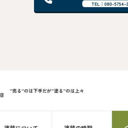
TEL：080-5754-2
”売る”のは下手だが”塗る”のは上々
店
塗装について
塗装の時期