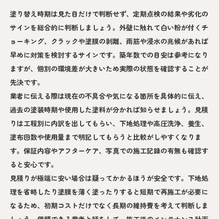
塗り替え時期は見た目だけで判断せず、定期点検の結果や劣化の
サインを総合的に判断しましょう。外壁に触れて白い粉が付くチ
ョーキング、クラックや塗膜の剥離、雨筋や浸水の兆候があれば
早めに対策を検討するサインです。築年数での目安は参考になり
ますが、個別の環境差が大きいため実際の状態を確認することが
先決です。
業者に伝える際は現在の不具合や気になる箇所を具体的に伝え、
過去の塗装時期や使用した塗料が分かれば知らせましょう。見積
りは工程別に内訳を出してもらい、下地処理や高圧洗浄、養生、
塗布回数や使用量まで明記してもらうと比較がしやすくなりま
す。保証内容やアフターケア、写真での施工記録の有無も確認す
ると安心です。
見積りが極端に安い場合は疑ってかかるほうが安全です。下地処
理を省略したり塗膜を薄く塗ったりすると短期で再施工が必要に
なるため、初期コストだけでなく長期の維持費を考えて判断しま
しょう。信頼できる業者と話をして、施工後のメンテナンス計画