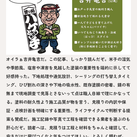
オイラぁ吉井亀吉だ。この記事、しっかり読んだぞ。米子の湿気
や季節風、塩害や凍害を見越した塗装の重要性を端的に示してて
好感持った。下地処理や通気設計、シーリングの打ち替えタイミ
ング、ひび割れの深さや下地の吸水性、既存塗膜の密着、錆の有
無まで現地調査で見落とさないって点は職人目線で理にかなって
る。塗料の耐久性より施工品質が物を言う、見積りの内訳や保
証・点検計画を明確にする重要性、ライフサイクルで判断する提
案も賛成だ。施工記録や写真で工程を確認できる業者を選ぶのも
肝心だぞ。読者へは、見積りは工程と材料をちゃんと確認して、
安さだけに飛びつくなと気をつけてほしい。よろしく頼むぜ。