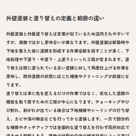
外壁塗装と塗り替えの定義と範囲の違い
外壁塗装と外壁塗り替えは言葉が似ているため混同されやすいで
すが、実務では少し意味合いが異なります。外壁塗装は新築時や
下地を整えた後に塗膜を形成する作業全般を指すことが多く、下
地処理や下塗り・中塗り・上塗りといった工程が含まれます。塗
り替えは既に塗られている古い塗膜に対して再度仕上げる作業を
意味し、既存塗膜の状態に応じた補修やクリーニングが前提にな
ります。
塗り替えは単に色を変えるだけの作業ではなく、劣化した塗膜の
機能を取り戻すための工程が中心になります。チョーキングやひ
び割れ、剥がれが出ている場合は下地補修やシーリングの打ち替
え、カビや藻の除去などを行ってから塗装します。一方で部分的
な補修やタッチアップでは全面的な塗り替えを行わず局所対応で
済ませる判断もあり、建物の状態や今後の維持計画によって選び