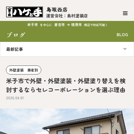
鳥取西店
運営会社：島村塗装店
米子市
倉吉市
境港市
を中心に
や
周辺で対応可能！
ブログ
BLOG
最新記事
外壁塗装 業者別
米子市で外壁・外壁塗装・外壁塗り替えを検
討するならセレコーポレーションを選ぶ理由
2026.04.01