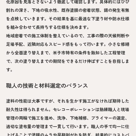
化原因を見落とさないよう徹底して確認します。具体的にはひび
割れの深さ、下地の吸水性、既存塗膜の密着状態、錆の発生有無
を点検していきます。その結果を基に最適な下塗り材や防水仕様
を組み合わせて長持ちする仕様を決めます。
地域密着での施工体制を整えているので、工事の際の天候判断や
足場手配、近隣対応もスピード感をもって行います。小さな修繕
から全面塗り替えまで、米子市特有の条件を熟知した工程管理
で、次の塗り替えまでの期間をできるだけ伸ばすことを目指しま
す。
職人の技術と材料選定のバランス
塗料の性能は大事ですが、それを生かす施工がなければ期待した
耐久性は得られません。セレコーポレーションは熟練職人と現場
管理の両輪で施工を進め、洗浄、下地補修、プライマーの選定、
適切な塗布量の管理まで一貫して行います。職人の手で均一に仕
上げることで塗膜のムラや早期剥がれを防ぎ、結果的にコストパ