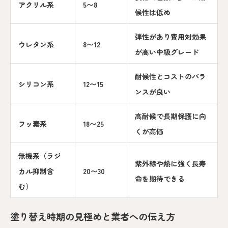
アクリル系
5〜8
候性は低め
弾性があり費用対効果
ウレタン系
8〜12
が高い中級グレード
耐候性とコストのバラ
シリコン系
12〜15
ンスが良い
高耐候で長期保護に向
フッ素系
18〜25
くが高価
無機系（ラジ
紫外線や熱に強く長寿
カル抑制含
20〜30
命を期待できる
む）
塗り替え時期の見極めと業者への伝え方