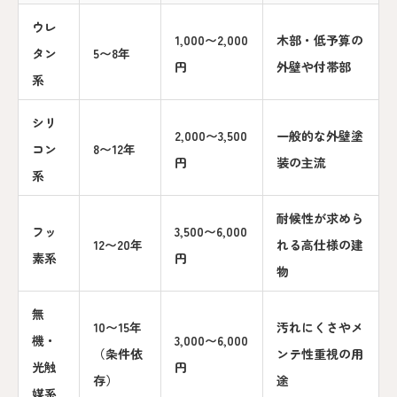
ウレ
1,000〜2,000
木部・低予算の
タン
5〜8年
円
外壁や付帯部
系
シリ
2,000〜3,500
一般的な外壁塗
コン
8〜12年
円
装の主流
系
耐候性が求めら
フッ
3,500〜6,000
12〜20年
れる高仕様の建
素系
円
物
無
10〜15年
汚れにくさやメ
機・
3,000〜6,000
（条件依
ンテ性重視の用
光触
円
存）
途
媒系