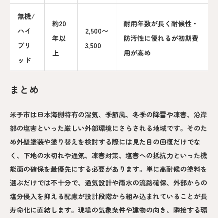
無機/
約20
耐用年数が長く耐候性・
ハイ
2,500〜
年以
防汚性に優れるが初期費
ブリ
3,500
上
用が高め
ッド
まとめ
米子市は日本海側特有の湿気、季節風、冬季の降雪や凍害、沿岸
部の塩害といった厳しい外部環境にさらされる地域です。そのた
め外壁塗装や塗り替えを検討する際には見た目の回復だけでな
く、下地の水切れや通気、凍害対策、塩害への抵抗力といった機
能面の確保を最優先にする必要があります。単に高耐候の塗料を
選ぶだけでは不十分で、通気設計や雨水の流路確保、外部からの
塩分侵入を抑える配慮が設計段階から組み込まれていることが長
寿命化に直結します。現場の気象条件や建物の向き、隣接する環