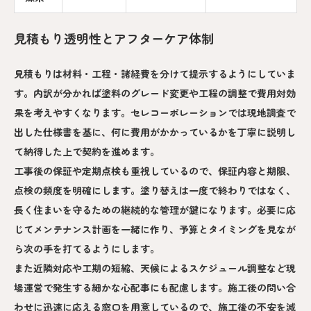
見積もり透明性とアフターケア体制
見積もりは材料・工程・諸経費を分けて提示するようにしていま
す。内訳が分かれば塗料のグレード変更や工程の調整で費用対効
果を考えやすくなります。セレコーポレーションでは現地調査で
出した仕様書を基に、何に費用がかかっているかを丁寧に説明し
て納得した上で契約を進めます。
工事後の保証や定期点検も重視しているので、保証内容と期限、
点検の頻度を明確にします。塗り替えは一度で終わりではなく、
長く住まいを守るための継続的な管理が鍵になります。必要に応
じてメンテナンス計画を一緒に作り、予算とタイミングを見なが
ら次の手を打てるようにします。
また近隣対応や工期の短縮、天候によるスケジュール調整など現
場運営で発生する細かな心配事にも配慮します。施工後の問い合
わせに迅速に応える窓口を用意しているので、施工後の不安を減