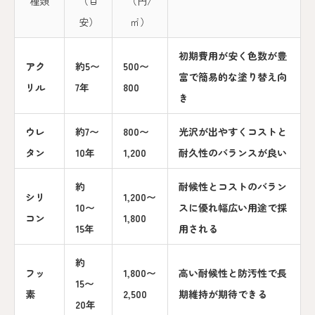
種類
（目
（円/
安）
㎡）
初期費用が安く色数が豊
アク
約5〜
500〜
富で簡易的な塗り替え向
リル
7年
800
き
ウレ
約7〜
800〜
光沢が出やすくコストと
タン
10年
1,200
耐久性のバランスが良い
約
耐候性とコストのバラン
シリ
1,200〜
10〜
スに優れ幅広い用途で採
コン
1,800
15年
用される
約
フッ
1,800〜
高い耐候性と防汚性で長
15〜
素
2,500
期維持が期待できる
20年