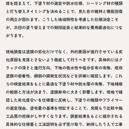
境を踏まえて、下塗り材の選定や防水仕様、シーリング材の種類
と打ち替えタイミングを決めることで、見た目の維持と機能回復
の両立が図れます。こうした地域特性を考慮した仕様決定こそ
が、次回の塗り替えまでの期間延長と結果的な費用最適化につな
がります。
現地調査は塗膜の劣化だけでなく、外的要因が進行させている劣
化原因を見落とさないよう徹底して行うべきです。具体的にはク
ラックの深さと進行方向、下地の吸水性や塩分含有の有無、既存
塗膜の密着性、鋼部の錆発生状況などを詳細に確認します。これ
らの検査結果をもとに最適な下塗り材や防水層の有無、下地補修
の範囲と方法が決まり、塗膜寿命に大きく影響します。現地で確
認した劣化度合いを仕様書に反映し、下塗りの種類やプライマー
の選定理由、塗布量の基準を明記することで、見積もり比較や施
工品質の担保がしやすくなります。調査結果をもとに提示される
具体的な仕様書と工法説明を必ず受け取り、納得したうえで工事