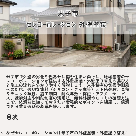
米子市で外壁の劣化や色あせに悩む住まい向けに、地域密着のセ
レコーポレーションが提供する外壁塗装・外壁塗り替えの選び方
と施工の流れを分かりやすく解説します。米子特有の気候や潮風
への対応、適切な塗料（シリコン・フッ素等）と下地処理、見積
りチェック項目、施工期間・耐久年数・保証・アフターサービ
ス、近隣対応や補助制度の活用法、無料診断や口コミの確認方法
まで、依頼前に知っておきたい実務的なポイントを網羅し、信頼
できる業者選びの基準を提示します。
目次
なぜセレコーポレーションは米子市の外壁塗装・外壁塗り替えに