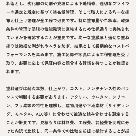
れ落とし、劣化部の切削や充填による下地補修、適切なプライマ
ーの選定と規定に基づく塗布量管理、そして職人による均一な塗
布と仕上げ管理が全工程で必要です。特に塗布量や希釈率、乾燥
条件の管理は塗膜の性能発現に直結するため仕様通りに実施され
ているかを確認することが重要です。均一な塗膜厚と適切な重ね
塗りは微細な剥がれやムラを防ぎ、結果として長期的なコストパ
フォーマンスを高めます。施工記録や写真による工程管理を受け
取り、必要に応じて保証内容と照合する習慣を持つことが推奨さ
れます。
塗料選びは耐久年数、仕上がり、コスト、メンテナンス性のバラ
ンスで判断する必要があります。アクリル、ウレタン、シリコ
ン、フッ素等の特性を理解し、建物用途や下地素材（サイディン
グ、モルタル、ALC等）に合わせて最適な組み合わせを選定する
ことが肝要です。見積もりは材料費、工程費、諸経費を明確に分
けた内訳で比較し、同一条件での比較を前提に検討することが必