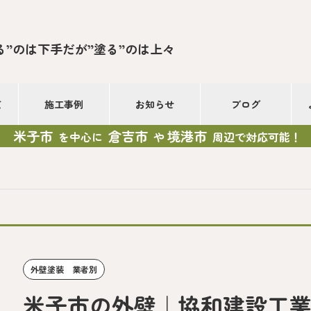
る”のは下手だが”塗る”のは上々
て
施工事例
お知らせ
ブログ
米子市
倉吉市
境港市
を中心に
や
周辺で対応可能！
外壁塗装 業者別
米子市の外壁｜協和建設工