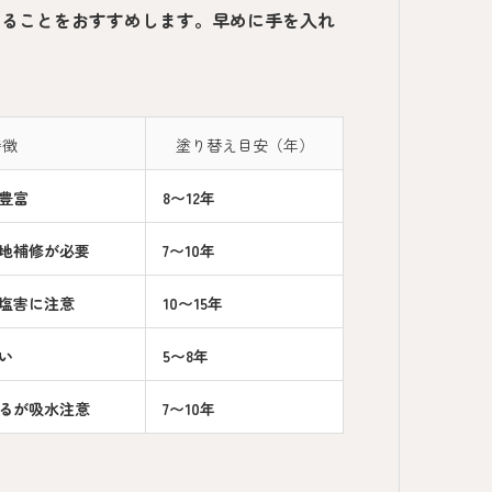
することをおすすめします。早めに手を入れ
特徴
塗り替え目安（年）
豊富
8〜12年
地補修が必要
7〜10年
塩害に注意
10〜15年
い
5〜8年
るが吸水注意
7〜10年