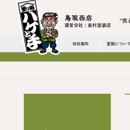
鳥取西店
”売
運営会社：島村塗装店
会社案内
塗装につい