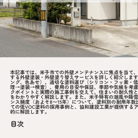
本記事では、米子市での外壁メンテナンスに焦点を当て
する外壁塗装・外壁塗り替えサービスを詳しく紹介しま
ング、色あせ）、適切な塗料選び（シリコン・フッ素・
理→塗装→検査）、費用の目安や保証、季節や気候を考
クポイントと実際の施工事例を交えて、住まいの耐久性
をわかりやすく解説します。また、米子特有の潮風や降
ンス頻度（およそ8〜15年）について、塗料別の耐用年
ての低VOC塗料の採用事例と、協和建設工業が提供する
的に解説します。
目次