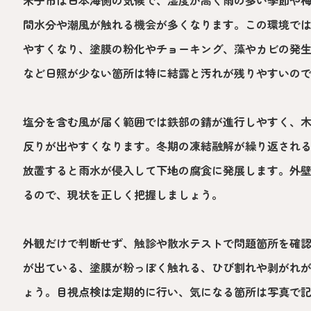
米子市は日本海側の気候で、湿度が高く雨の多い季節や
間水分や潮風が触れる機会が多くなります。この環境で
やすくなり、塗膜の粉化やチョーキング、藻やカビの発
など日照が少ない箇所は特に結露と汚れが残りやすいの
塩分を含む風が届く範囲では鉄部の錆が進行しやすく、
反りが出やすくなります。冬期の凍結融解が繰り返され
放置すると雨水が侵入して下地の腐食に発展します。外
るので、現状を正しく把握しましょう。
外観だけで判断せず、触診や散水テストで問題箇所を確
が出ている、塗膜が粉っぽく触れる、ひび割れや剥がれ
ょう。目視点検は定期的に行い、気になる箇所は写真で