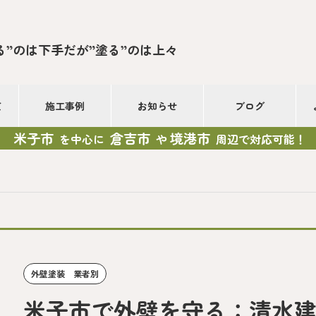
る”のは下手だが”塗る”のは上々
て
施工事例
お知らせ
ブログ
米子市
倉吉市
境港市
を中心に
や
周辺で対応可能！
外壁塗装 業者別
米子市で外壁を守る：清水