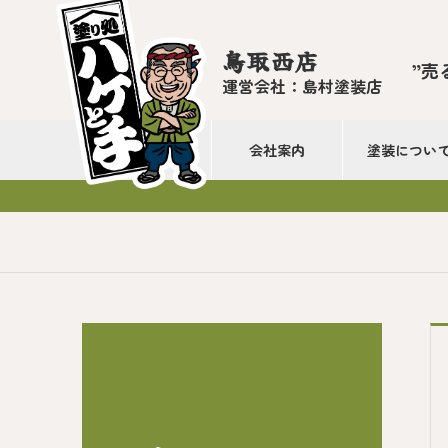
鳥取西店
”売
運営会社：島村塗装店
会社案内
塗装につい