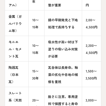
年
アル）
整が重要
円
金属（ガ
10〜
錆の早期発見と下地
2,00〜
ルバリウ
15年
処理で長持ちする
4,500円
ム等）
モニエ
吸水性が高い材は下
10〜
2,200〜
ル・セメ
塗りの吸い込み対策
15年
4,500円
ント瓦
が必要
陶器瓦
瓦自体は長寿命。釉
15〜
1,500〜
（日本
薬の劣化や目地の補
30年
3,500円
瓦）
修を重視
スレート
脆さに注意。専用塗
系（天然
20〜
3,000〜
料で保護すると寿命