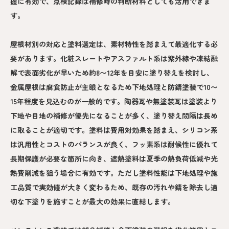
握に有効で、点検記録は補修時の判断材料としても活用できま
す。
屋根材別の対応と塗料選定は、素材特性を踏まえて最適化する必
要があります。化粧スレートやアスファルト系は紫外線や凍結融
解で表面劣化が早いため約8〜12年を目安に塗り替えを検討し、
金属屋根は腐食防止が主眼となるため下地処理と防錆塗装で10〜
15年程度を見込むのが一般的です。陶器瓦や無塗装瓦は塗装より
下地や目地の補修が優先になることが多く、塗り替え間隔は長め
に取ることが適切です。塗料は費用対効果を踏まえ、シリコン系
は汎用性とコストのバランスが良く、フッ素系は耐候性に優れて
長期保護が必要な箇所に向き、遮熱塗料は夏季の熱負荷低減や光
熱費削減を狙う場合に有効です。ただし塗料性能は下地処理や施
工品質で実効値が大きく変わるため、既存の汚れや錆を除去し適
切な下塗りを施すことが最大の効果に直結します。