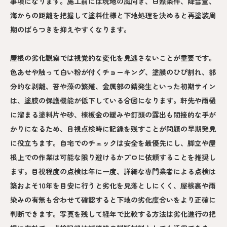
事項になります。施工前には現地の風向き、日照条件、降雪量、
海からの距離を把握して塗料仕様と下地処理を決めると再塗装周
期のばらつきを抑えやすくなります。
屋根の劣化観察では視覚的な変化を見逃さないことが重要です。
色あせや触って白い粉が付くチョーキング、塗膜のひび割れ、部
分的な剥離、苔や藻の繁殖、金属部の錆発生といった初期サイン
は、塗膜の保護機能が低下している合図になります。軒先や雨樋
に溜まる塗料片や砂、棟板金の緩みや釘頭の露出も間接的な手が
かりになるため、目視点検時に記録を残すことが問題の早期発見
に役立ちます。自宅でのチェックは安全を最優先にし、脚立や屋
根上での作業は可能な限り避けるかプロに依頼することを推奨し
ます。目視程度の点検は年に一度、詳細な専門業者による点検は
築およそ10年を目安に行うと劣化を見落としにくく、屋根裏や雨
染みの有無も合わせて確認すると下地の劣化度合いをより正確に
判断できます。写真を残して経年で比較する方法は劣化進行の把