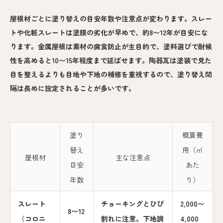
屋根材ごとに塗り替えの目安年数や注意点が変わります。スレー
トや化粧スレートは塗膜の劣化が早めで、約8〜12年が目安にな
ります。金属屋根は素材の腐食防止が主目的で、塗料選びで耐候
性を高めると10〜15年程度まで延ばせます。陶器瓦は塗装で見た
目を整えるよりも目地や下地の補修を重視するので、塗り替え間
隔は長めに設定されることが多いです。
塗り
概算費
替え
用（㎡
屋根材
主な注意点
目安
あた
年数
り）
スレート
チョーキングとひび
2,000〜
8〜12
（コロニ
割れに注意。下地調
4,000