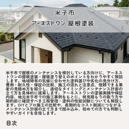
米子市で屋根のメンテナンスを検討している方向けに、アーネス
トワンの屋根塗装・屋根塗り替えのポイントをわかりやすく解説
します。地域特有の気候に合わせた塗料選びや劣化の見分け方、
費用・耐久性・保証の比較、施工の流れと注意点、信頼できる業
者の見極め方を紹介し、適切なタイミングとメンテナンス計画の
立て方を具体的に提案します。アーネストワンの塗装実績や保証
内容、地元米子市での施工事例をもとに、相見積もりの取り方や
契約前に確認すべき工程管理・塗料の性能試験についても解説し
ます。DIYとプロ施工の比較や、長期的なコスト削減につながる
メンテナンス計画の立て方まで踏み込み、初めての方でも判断し
やすいガイドを目指します。
目次