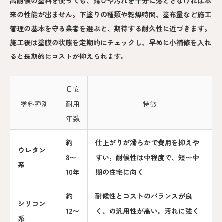
高耐候の塗料を使っても、錆びや汚れを十分に落とさなければ本
来の性能が出ません。下塗りの種類や乾燥時間、塗布量など施工
管理の基本を守る業者を選ぶと、期待する耐久性に近づきます。
施工後は塗膜の状態を定期的にチェックし、早めに小補修を入れ
ると長期的にコストが抑えられます。
目安
塗料種別
耐用
特徴
年数
約
仕上がりが滑らかで費用を抑えや
ウレタン
8〜
すい。耐候性は中程度で、短〜中
系
10年
期の住宅に向く
約
耐候性とコストのバランスが良
シリコン
12〜
く、の汎用性が高い。汚れに強く
系