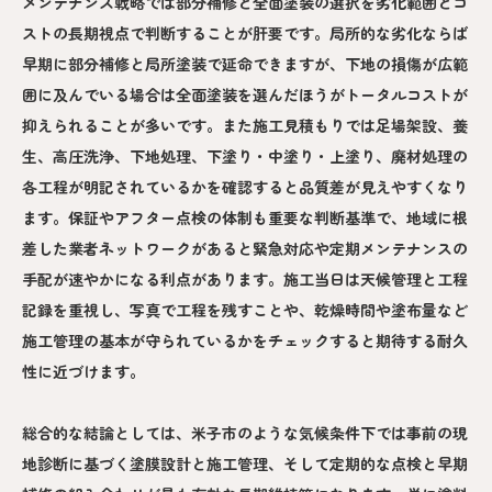
メンテナンス戦略では部分補修と全面塗装の選択を劣化範囲とコ
ストの長期視点で判断することが肝要です。局所的な劣化ならば
早期に部分補修と局所塗装で延命できますが、下地の損傷が広範
囲に及んでいる場合は全面塗装を選んだほうがトータルコストが
抑えられることが多いです。また施工見積もりでは足場架設、養
生、高圧洗浄、下地処理、下塗り・中塗り・上塗り、廃材処理の
各工程が明記されているかを確認すると品質差が見えやすくなり
ます。保証やアフター点検の体制も重要な判断基準で、地域に根
差した業者ネットワークがあると緊急対応や定期メンテナンスの
手配が速やかになる利点があります。施工当日は天候管理と工程
記録を重視し、写真で工程を残すことや、乾燥時間や塗布量など
施工管理の基本が守られているかをチェックすると期待する耐久
性に近づけます。
総合的な結論としては、米子市のような気候条件下では事前の現
地診断に基づく塗膜設計と施工管理、そして定期的な点検と早期