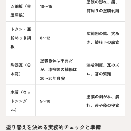
塗膜の膨れ、錆、
ム鋼板（金
10〜15
釘周りの塗膜剥離
属屋根）
トタン・亜
広範囲の錆、穴あ
鉛めっき鋼
8〜12
き、塗膜下の腐食
板
塗装自体は不要だ
陶器瓦（日
漆喰剥離、瓦のズ
が、漆喰等の補修は
本瓦）
レ、苔の繁殖
20〜30年目安
木質（ウッ
塗膜の剥がれ、腐
ドシング
5〜10
朽、苔や藻の侵食
ル）
塗り替えを決める実務的チェックと準備