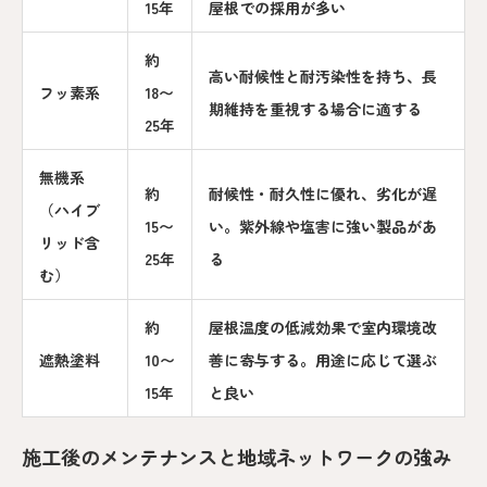
15年
屋根での採用が多い
約
高い耐候性と耐汚染性を持ち、長
フッ素系
18〜
期維持を重視する場合に適する
25年
無機系
約
耐候性・耐久性に優れ、劣化が遅
（ハイブ
15〜
い。紫外線や塩害に強い製品があ
リッド含
25年
る
む）
約
屋根温度の低減効果で室内環境改
遮熱塗料
10〜
善に寄与する。用途に応じて選ぶ
15年
と良い
施工後のメンテナンスと地域ネットワークの強み