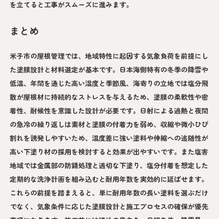
を立てると工事がスムーズに進みます。
まとめ
米子市の屋根管理では、地域特性に起因する気象負荷を前提にし
た塗膜設計と材料選定が基本です。日本海側特有の冬季の降雪や
低温、年間を通じた高い湿度と季節風、海寄りの立地では塩分飛
散が屋根材に持続的なストレスを与えるため、塗膜の柔軟性や密
着性、耐候性を意識した設計が必要です。日射による過熱と夜間
の急冷の繰り返しは素材と塗膜の付着力を弱め、収縮や微小ひび
割れを誘発しやすいため、温度差に強い塗料や伸縮への追随性が
高い下塗り材の採用を検討すると効果が出やすいです。また塩害
地域では金属部の防錆処理と適切な下塗り、塩分付着を想定した
定期的な洗浄計画を組み込むと耐用年数を実効的に延ばせます。
これらの前提を踏まえると、単に耐用年数の長い塗料を選ぶだけ
でなく、気象条件に応じた塗膜設計と施工プロセスの確保が優先