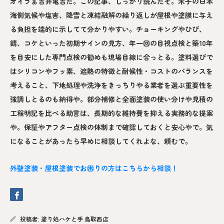
オイラぁ吉井亀吉だ。この記事、しっかり読んだぞ。米子の日本
海側気候や塩害、降雪と凍結融解の繰り返しが屋根や塗膜に与え
る負担を端的に示してて分かりやすい。チョーキングやひび、
錆、コケといった初期サインの見方、年一回の目視点検と築10年
を目安にした専門点検の勧めも現場目線に合っとる。塗料選びで
はシリコンやフッ素、遮熱の特徴と耐候性・コストのバランスを
考えること、下地処理や洗浄をきっちりやる業者を選ぶ重要性を
強調しとるのも納得や。部分補修と全面塗装の使い分けや見積の
工程明記を比べる助言は、長期的な維持費を抑える実務的な提案
や。保証やアフター点検の体制まで確認しておくと安心やで。気
になることがあったら早めに相談してくれよな、頼むで。
外壁塗装・屋根塗装でお困りの方はこちらから相談！
投稿者:
塗り処ハケと手 鳥取西店