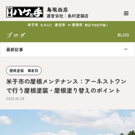
鳥取西店
運営会社：島村塗装店
米子市
倉吉市
境港市
を中心に
や
周辺で対応可能！
ブログ
BLOG
最新記事
屋根塗装 業者別
米子市の屋根メンテナンス：アーネストワン
で行う屋根塗装・屋根塗り替えのポイント
2026.05.28