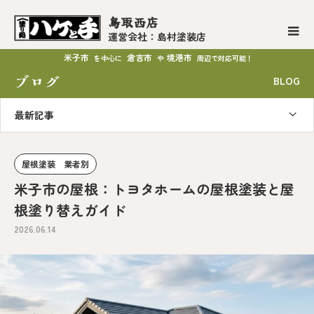
鳥取西店
運営会社：島村塗装店
米子市
倉吉市
境港市
を中心に
や
周辺で対応可能！
ブログ
BLOG
最新記事
屋根塗装 業者別
米子市の屋根：トヨタホームの屋根塗装と屋
根塗り替えガイド
2026.06.14