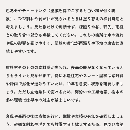
色あせやチョーキング（塗膜を指でこすると白い粉が付く現
象）、ひび割れや剥がれが見られるときは塗り替えの検討時期と
考えましょう。見た目だけで判断せず、棟廻りや谷、軒先、雨樋
との取り合い部分も点検してください。これらの箇所は水の流れ
や風の影響を受けやすく、塗膜の劣化が雨漏りや下地の腐食に直
結しやすいです。
屋根材そのものの素材感が失われ、表面の艶がなくなっていると
きもサインと見なせます。特に木造住宅やスレート屋根は紫外線
や降雨で劣化が進みやすいため、10年を目安に状態を確認しまし
ょう。ただし立地条件で変わるため、海沿いや工業地帯、樹木の
多い環境では早めの対応が望ましいです。
台風や豪雨の後は点検を行い、飛散や欠損の有無を確認しましょ
う。軽微な割れや浮きでも放置すると拡大するため、見つけ次第