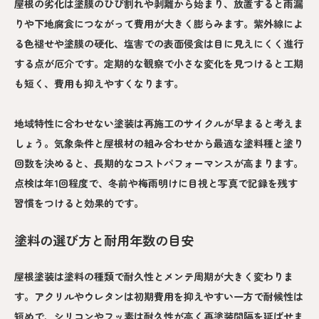
屋根の劣化は塗膜のひび割れや剥離から始まり、放置すると雨漏
りや下地腐食につながって費用が大きく膨らみます。紫外線によ
る色褪せや塗膜の硬化、塩害での表面侵食は目に見えにくく進行
する点が厄介です。定期的な観察で小さな変化を見つけると工期
も短く、費用も抑えやすくなります。
地域特性に合わせない塗装は再施工のサイクルが早まると考えま
しょう。気象条件と屋根材の組み合わせから最適な塗料種と塗り
回数を決めると、長期的なコストパフォーマンスが高まります。
点検は年1回程度で、冬前や梅雨明けに目視と写真で記録を残す
習慣をつけると効果的です。
塗料の選び方と耐用年数の目安
屋根塗装は塗料の種類で耐久性とメンテ周期が大きく変わりま
す。アクリルやウレタンは初期費用を抑えやすい一方で耐候性は
短めで、シリコンやフッ素は耐久性が高く再塗装間隔を延ばせま