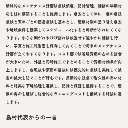
最終的なメンテナンス計画は点検頻度、記録管理、補修の早期対
応を柱に構築することを推奨します。目安として年に一度の目視
点検と五年ごとの簡易点検を基本とし、屋根材別の塗り替え目安
や地域条件を勘案してスケジュール化すると判断がぶれにくくな
ります。小さな剥がれやひび割れは放置せず速やかに補修を行
い、写真と施工報告書を保存しておくことで将来のメンテナンス
計画が立てやすくなります。コスト面では足場費用の占める割合
が大きいため、外壁と同時施工でまとめることで費用対効果が向
上しますし、台風後や豪雨の直後には優先的に点検を実施して被
害の拡大を防ぐことが肝心です。長期的な視点で耐久性の高い材
料と確実な下地処理を選択し、記録と保証を整備することで、屋
根の寿命を延ばし総合的なランニングコストを低減する結論に達
します。
島村代表からの一言