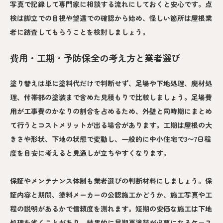
写真で記録して専門家に相談する流れにしておくと安心です。点
検は脚立での目視や望遠での確認から始め、怪しい箇所は屋根業
者に踏査してもらうことを検討しましょう。
費用・工期・予防保全の考え方と業者選び
塗り替えは単に塗料代だけで判断せず、足場や下地処理、廃材処
理、付帯部の塗装まで含めた見積もりで比較しましょう。足場費
用が工事費のかなりの割合を占めるため、外壁と同時期にまとめ
て行うとコストメリットが出る場合があります。工期は屋根の大
きさや形状、下地の状態で変動し、一般的に中小住宅で3〜7日程
度を目安に考えると見通しが立ちやすくなります。
保証やメンテナンス体制も業者選びの判断材料にしましょう。保
証内容と期間、塗料メーカーの公認施工かどうか、施工写真や工
程の説明があるかで信頼度を測れます。短期の安価な施工は下地
処理を省くことがあり、結果的に早期再塗装が必要になるケース