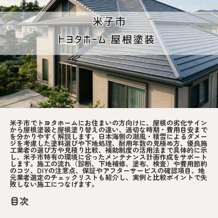
米子市でトヨタホームにお住まいの方向けに、屋根の劣化サイン
から屋根塗装と屋根塗り替えの違い、適切な時期・費用目安まで
を分かりやすく解説します。日本海側の潮風・積雪によるダメー
ジを考慮した塗料選びや下地処理、耐用年数の見極め方、優良施
工業者の選び方や見積り比較、補助制度の活用法まで具体的に示
し、米子市特有の環境に合ったメンテナンス計画作成をサポート
します。施工の流れ（診断、下地補修、塗布、検査）や費用節約
のコツ、DIYの注意点、保証やアフターサービスの確認項目、地
元業者選定のチェックリストも紹介し、実例と比較ポイントで失
敗しない施工につなげます。
目次