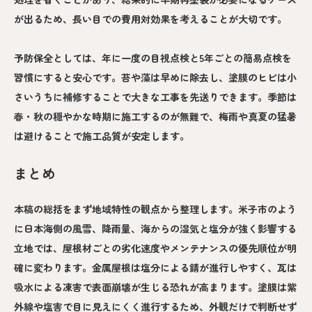
が出るため、長い目での費用対効果を考えることが大切です。
予防保全としては、年に一度の目視点検と5年ごとの簡易点検を
習慣にすると安心です。苔や藻は早めに除去し、塗膜のヒビは小
さいうちに補修することで大きな工事を先送りできます。季節は
春・秋の穏やかな時期に施工するのが無難で、梅雨や真夏の猛暑
は避けることで施工品質が安定します。
まとめ
本稿の総括をまず地域特性の観点から整理します。米子市のよう
に日本海側の風雪、降雨量、海からの湿気と塩分が強く影響する
立地では、屋根材ごとの劣化速度やメンテナンスの優先順位が明
確に変わります。金属屋根は塩分による錆が進行しやすく、瓦は
吸水による凍害で表面崩壊が生じる恐れが高まります。塗膜は紫
外線や塩害で目に見えにくく進行するため、外観だけで判断せず