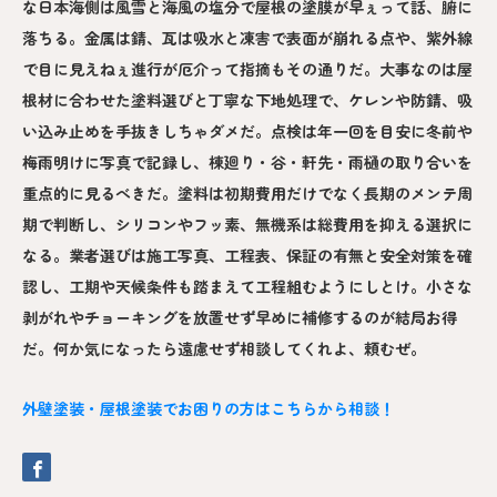
な日本海側は風雪と海風の塩分で屋根の塗膜が早ぇって話、腑に
落ちる。金属は錆、瓦は吸水と凍害で表面が崩れる点や、紫外線
で目に見えねぇ進行が厄介って指摘もその通りだ。大事なのは屋
根材に合わせた塗料選びと丁寧な下地処理で、ケレンや防錆、吸
い込み止めを手抜きしちゃダメだ。点検は年一回を目安に冬前や
梅雨明けに写真で記録し、棟廻り・谷・軒先・雨樋の取り合いを
重点的に見るべきだ。塗料は初期費用だけでなく長期のメンテ周
期で判断し、シリコンやフッ素、無機系は総費用を抑える選択に
なる。業者選びは施工写真、工程表、保証の有無と安全対策を確
認し、工期や天候条件も踏まえて工程組むようにしとけ。小さな
剥がれやチョーキングを放置せず早めに補修するのが結局お得
だ。何か気になったら遠慮せず相談してくれよ、頼むぜ。
外壁塗装・屋根塗装でお困りの方はこちらから相談！