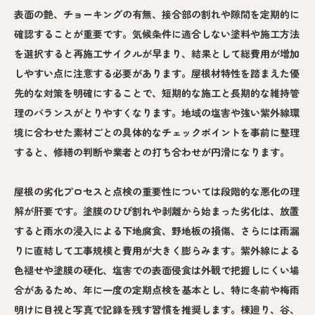
表面の艶、チョーキングの有無、接合部の割れや隙間を定期的に
確認することが重要です。気候条件に適合しない塗料や施工方法
を選択すると再施工サイクルが早まり、結果として総費用が増加
しやすい点に注意する必要があります。屋根材特性を踏まえた優
先的な対策を明確にすることで、短期的な施工と長期的な維持管
理のバランスがとりやすくなります。地域の塩害や強い紫外線環
境に合わせた素材ごとの具体的なチェックポイントを事前に整理
すると、修繕の判断や業者との打ち合わせが円滑になります。
屋根の劣化プロセスと点検の重要性については段階的な悪化の理
解が肝要です。塗膜のひび割れや剥離から始まった劣化は、放置
すると雨水の浸入による下地腐食、野地板の損傷、さらには雨漏
りに直結して工事規模と費用が大きく膨らみます。紫外線による
色褪せや塗膜の硬化、塩害での表面侵食は外観で把握しにくい場
合があるため、年に一度の定期点検を基本とし、特に冬前や梅雨
明けに目視と写真で記録を残す習慣を推奨します。棟廻り、谷、