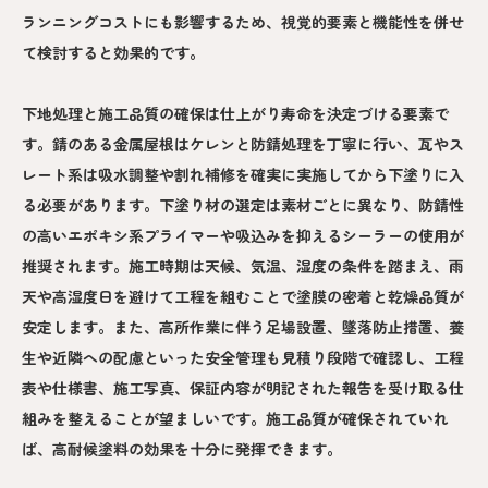
ランニングコストにも影響するため、視覚的要素と機能性を併せ
て検討すると効果的です。
下地処理と施工品質の確保は仕上がり寿命を決定づける要素で
す。錆のある金属屋根はケレンと防錆処理を丁寧に行い、瓦やス
レート系は吸水調整や割れ補修を確実に実施してから下塗りに入
る必要があります。下塗り材の選定は素材ごとに異なり、防錆性
の高いエポキシ系プライマーや吸込みを抑えるシーラーの使用が
推奨されます。施工時期は天候、気温、湿度の条件を踏まえ、雨
天や高湿度日を避けて工程を組むことで塗膜の密着と乾燥品質が
安定します。また、高所作業に伴う足場設置、墜落防止措置、養
生や近隣への配慮といった安全管理も見積り段階で確認し、工程
表や仕様書、施工写真、保証内容が明記された報告を受け取る仕
組みを整えることが望ましいです。施工品質が確保されていれ
ば、高耐候塗料の効果を十分に発揮できます。