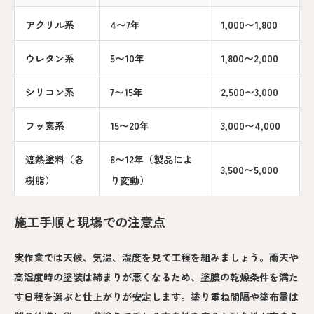
アクリル系
4〜7年
1,000〜1,800
ウレタン系
5〜10年
1,800〜2,000
シリコン系
7〜15年
2,500〜3,000
フッ素系
15〜20年
3,000〜4,000
遮熱塗料（各
8〜12年（製品によ
3,500〜5,000
樹脂）
り変動）
施工手順と現場での注意点
実作業では天候、気温、湿度を見て工程を組みましょう。雨天や
高湿度時の塗装は締まりが悪くなるため、塗膜の乾燥条件を満た
す日程を選ぶと仕上がりが安定します。塗り重ね間隔や塗布量は