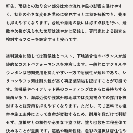
軒先、雨樋との取り合い部分は水の流れや風の影響を受けやす
く、初期の小さな変化を早めに発見すると工期を短縮でき、費用
も抑えやすくなります。台風や豪雨の後には必ず点検を行い、飛
散や欠損が見られた箇所は速やかに記録し、専門家による踏査を
検討するフローを設定すると安心です。
塗料選定に関しては耐候性とコスト、下地適合性のバランスが最
終的なコストパフォーマンスを左右します。一般的にアクリルや
ウレタンは初期費用を抑えやすい一方で耐候性が短めであり、シ
リコンやフッ素は耐久性が高く再塗装間隔を延ばすことが可能で
す。無機系やハイブリッド系のコーティングはさらに長持ちする
傾向があり、海岸近傍や強紫外線地域では長期視点での採用を検
討すると総費用を抑えやすくなります。ただし、同じ塗料でも塩
害や施工条件によって寿命が変動するため、耐用年数だけで判断
せず、屋根材との相性や必要な下塗り材、塗り回数を工程全体で
決めることが重要です。遮熱や断熱性能、色彩の選択は居住性や