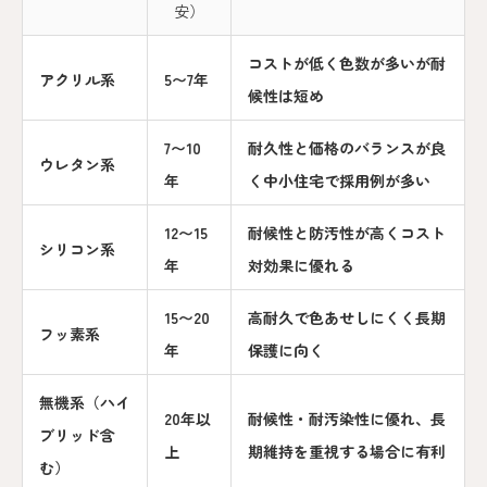
安）
コストが低く色数が多いが耐
アクリル系
5〜7年
候性は短め
7〜10
耐久性と価格のバランスが良
ウレタン系
年
く中小住宅で採用例が多い
12〜15
耐候性と防汚性が高くコスト
シリコン系
年
対効果に優れる
15〜20
高耐久で色あせしにくく長期
フッ素系
年
保護に向く
無機系（ハイ
20年以
耐候性・耐汚染性に優れ、長
ブリッド含
上
期維持を重視する場合に有利
む）