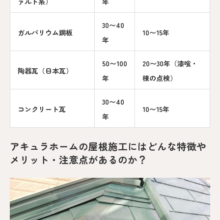
ァルト系）
年
30〜40
ガルバリウム鋼板
10〜15年
年
50〜100
20〜30年（漆喰・
陶器瓦（日本瓦）
年
棟の点検）
30〜40
コンクリート瓦
10〜15年
年
アキュラホームの屋根施工にはどんな特徴や
メリット・注意点があるのか？