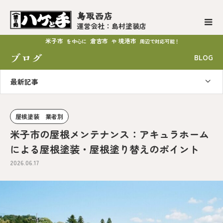
鳥取西店
運営会社：島村塗装店
米子市
倉吉市
境港市
を中心に
や
周辺で対応可能！
ブログ
BLOG
最新記事
屋根塗装 業者別
米子市の屋根メンテナンス：アキュラホーム
による屋根塗装・屋根塗り替えのポイント
2026.06.17