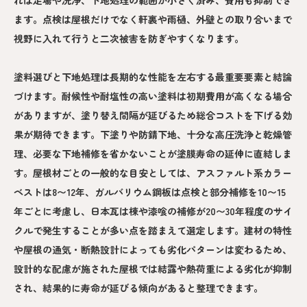
れば足場や洗浄、下地処理の範囲が小さく済み、費用も抑制でき
ます。点検は屋根だけでなく軒裏や雨樋、外壁との取り合いまで
視野に入れて行うと二次被害を防ぎやすくなります。
塗料選びと下地処理は長期的な性能を左右する最重要要素と結論
づけます。耐候性や耐塩性の高い塗料は初期費用が高くなる場合
がありますが、塗り替え間隔が延びるため総合コストを下げる効
果が期待できます。下塗りや防錆下地、十分な高圧洗浄と乾燥管
理、必要な下地補修を省かないことが塗膜寿命の延伸に直結しま
す。屋根材ごとの一般的な目安としては、アスファルト系カラー
ベストは8〜12年、ガルバリウム鋼板は点検と部分補修を10〜15
年ごとに考慮し、日本瓦は棟や漆喰の補修が20〜30年程度のサイ
クルで発生することが多い点を踏まえて選定します。建材の特性
や屋根の通気・断熱設計によっても劣化パターンは変わるため、
設計的な配慮が施された屋根では結露や熱荷重による劣化が抑制
され、結果的に寿命が延びる傾向があると整理できます。