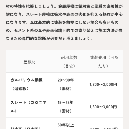
材の特性を把握しましょう。金属屋根は錆対策と塗膜の密着性が
鍵になり、スレート屋根は吸水や表面の劣化を抑える処理が中心
になります。瓦は基本的に塗装を前提にしない場合も多いもの
の、セメント系の瓦や表面保護目的での塗り替えは施工方法が異
なるため専門的な診断が必要だと考えましょう。
耐用年数
塗装費用（㎡あ
屋根材
（目安）
たり）
ガルバリウム鋼板
20〜30年
1,200〜2,000円
（薄鋼板）
（素材）
スレート（コロニア
15〜25年
1,500〜3,000円
ル）
（素材）
50年以上
粘土瓦（日本瓦）
2,500〜4,500円