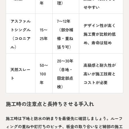
年
理）
せやすい
アスファル
7〜12年
デザイン性が高く
トシングル
15〜
（部分補
施工費が比較的低
（コロニア
25年
修・重ね
め、寿命は短め
ル）
張り可）
20〜30年
50〜
高級感と耐久性が
天然スレー
（目地・
100
高いが施工技術と
ト
固定部点
年
コストが必要
検）
施工時の注意点と長持ちさせる手入れ
施工時は下地と防水の納まりを最優先に確認しましょう。ルーフ
ィングの重ねや釘打ちのピッチ、板金の取り合いなど細部の施工