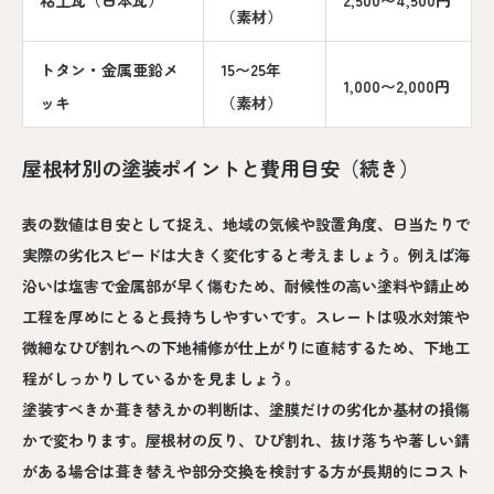
（素材）
トタン・金属亜鉛メ
15〜25年
1,000〜2,000円
ッキ
（素材）
屋根材別の塗装ポイントと費用目安（続き）
表の数値は目安として捉え、地域の気候や設置角度、日当たりで
実際の劣化スピードは大きく変化すると考えましょう。例えば海
沿いは塩害で金属部が早く傷むため、耐候性の高い塗料や錆止め
工程を厚めにとると長持ちしやすいです。スレートは吸水対策や
微細なひび割れへの下地補修が仕上がりに直結するため、下地工
程がしっかりしているかを見ましょう。
塗装すべきか葺き替えかの判断は、塗膜だけの劣化か基材の損傷
かで変わります。屋根材の反り、ひび割れ、抜け落ちや著しい錆
がある場合は葺き替えや部分交換を検討する方が長期的にコスト