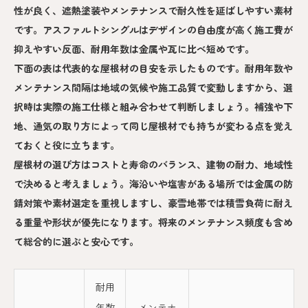
性が良く、遮熱塗装やメンテナンスで耐久性を延ばしやすい素材
です。アスファルトシングルはデザインの自由度が高く施工費が
抑えやすい反面、耐用年数は金属や瓦に比べ短めです。
下面の表は代表的な屋根材の目安を示したものです。耐用年数や
メンテナンス間隔は地域の気候や施工品質で変動しますから、選
択時は実際の施工仕様と組み合わせて判断しましょう。補強や下
地、通気の取り方によって同じ屋根材でも持ちが変わる点を覚え
ておくと役に立ちます。
屋根材の選び方はコストと寿命のバランス、建物の耐力、地域性
で決めると考えましょう。海沿いや塩害がある場所では金属の防
錆対策や素材選定を重視しますし、豪雪地帯では積雪負荷に耐え
る重量や形状が優先になります。将来のメンテナンス頻度も含め
て総合的に選ぶと安心です。
耐用
年数
メンテナ