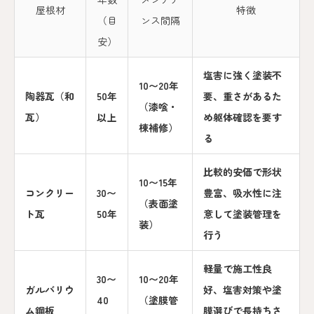
屋根材
特徴
（目
ンス間隔
安）
塩害に強く塗装不
10〜20年
陶器瓦（和
50年
要、重さがあるた
（漆喰・
瓦）
以上
め躯体確認を要す
棟補修）
る
比較的安価で形状
10〜15年
コンクリー
30〜
豊富、吸水性に注
（表面塗
ト瓦
50年
意して塗装管理を
装）
行う
軽量で施工性良
30〜
10〜20年
ガルバリウ
好、塩害対策や塗
40
（塗膜管
ム鋼板
膜選びで長持ちさ