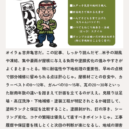
オイラぁ吉井亀吉だ。この記事、しっかり読んだぞ…米子の潮風
や凍結、集中豪雨が屋根に与える負荷や塗膜劣化の進みやすさが
よくまとまっとる。特に耐塩性や下地処理の重要性、早めの点検
で部分補修に留められる点は肝心じゃ。屋根材ごとの目安や、カ
ラーベストの8〜12年、ガルバの10〜15年、瓦の20〜30年といっ
た耐用年数の違いを踏まえて計画を立てるのがええ。見積りは足
場・高圧洗浄・下地補修・塗装工程が明記されとるか確認して、
塗料ランクと保証を比較すること。塗膜剥がれ、釘の浮き、シー
リング劣化、コケの繁殖は優先して直すべきポイントじゃ。工事
履歴や保証書を残しとくと次回の判断が楽になるし、地域の潮害