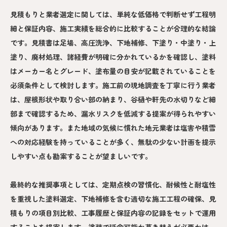
見積もりと業者選定に関しては、単純な低価格で判断せず工程明
細と保証内容、施工実績を総合的に比較することが合理的な結論
です。見積書は足場、高圧洗浄、下地補修、下塗り・中塗り・上
塗り、廃材処理、諸経費が明確に分かれているかを確認し、塗料
はメーカー名とグレード、塗布量の目安が記載されていることを
必須条件として検討します。施工前の現地調査を丁寧に行う業者
は、屋根形状や取り合い部の納まり、谷樋や軒先の水切りなど細
部まで確認するため、漏水リスクを低減する提案が得られやすい
傾向があります。また地域の気候に慣れた地元業者は塩害や積雪
への対応経験を持っていることが多く、無駄の少ない計画を提示
しやすい点も勘案することが望ましいです。
最終的な推奨事項としては、定期点検の習慣化、耐候性と耐塩性
を重視した塗料選定、下地補修を含む適切な施工工程の確保、見
積もりの項目別比較、工事履歴と保証内容の記録をセットで運用