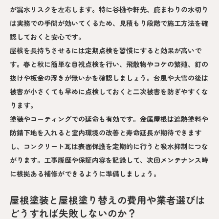
が漏水リスクを左右します。特に谷樋や軒先、庇まわりの水切り
は実務での手間が効いてくるため、見積もり段階で施工方法を確
認しておくと安心です。
屋根を長持ちさせるには定期点検を習慣にすると効果が高いで
す。春と秋に簡単な目視点検を行い、飛散物やコケの繁殖、釘の
抜けや板金の浮きが無いかを確認しましょう。台風や大雪の後は
被害が小さくても早めに点検しておくと二次被害を防ぎやすくな
ります。
塗装やコーティングでの延命も有効です。金属屋根は遮熱塗料や
防錆下地を入れると室内環境の改善と寿命延長が期待できます
し、コンクリート瓦は表面保護を定期的に行うと吸水抑制につな
がります。工事履歴や保証内容を記録して、次回メンテナンス時
に根拠ある補修ができるように準備しましょう。
屋根塗装と屋根塗り替えの費用や業者選びは
どうすれば失敗しないのか？