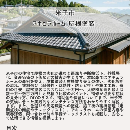
米子市の住宅で屋根の劣化が進むと雨漏りや断熱低下、外観悪
化、資産価値の下落などの被害が生じます。本記事ではアキュラ
ホームの事例を交え、屋根塗装と屋根塗り替えの違い、劣化診断
の流れ、塗料選び（耐候性・遮熱性・防カビ性）や施工工程、費
用の目安（屋根塗装はおおむね○十万円〜、大規模な葺き替えは
数十万〜数百万円）と見積り比較のポイント、補修が必要な症状
の見分け方、DIYのリスク、補助金や保証についてまで、米子市
の気候に合った実践的なメンテナンス方法をわかりやすく解説し
ます。また、色選びや周辺環境への配慮、施工後の維持管理（定
期点検の頻度やチェックリスト）、アキュラホームの保証内容や
顧客評価、問い合わせ前の準備チェックリストも掲載し、安心し
て依頼できる情報を提供します。
目次