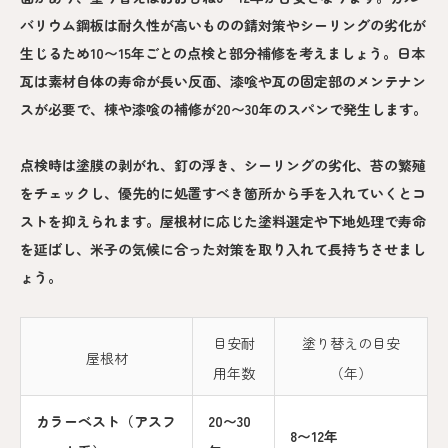
バリウム鋼板は耐久性が高いものの錆対策やシーリングの劣化が
生じるため10〜15年ごとの点検と部分補修を考えましょう。日本
瓦は素材自体の寿命が長い反面、漆喰や瓦の固定部のメンテナン
スが必要で、棟や漆喰の補修が20〜30年のスパンで発生します。
点検時は塗膜の剥がれ、釘の浮き、シーリングの劣化、苔の繁殖
をチェックし、優先的に処置すべき箇所から手を入れていくとコ
ストを抑えられます。屋根材に応じた塗料選定や下地処理で寿命
を延ばし、米子の気候に合った対策を取り入れて長持ちさせまし
ょう。
目安耐
塗り替えの目安
屋根材
用年数
（年）
カラーベスト（アスフ
20〜30
8〜12年