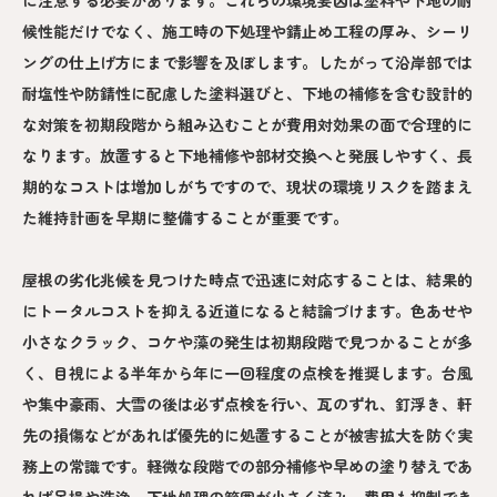
に注意する必要があります。これらの環境要因は塗料や下地の耐
候性能だけでなく、施工時の下処理や錆止め工程の厚み、シーリ
ングの仕上げ方にまで影響を及ぼします。したがって沿岸部では
耐塩性や防錆性に配慮した塗料選びと、下地の補修を含む設計的
な対策を初期段階から組み込むことが費用対効果の面で合理的に
なります。放置すると下地補修や部材交換へと発展しやすく、長
期的なコストは増加しがちですので、現状の環境リスクを踏まえ
た維持計画を早期に整備することが重要です。
屋根の劣化兆候を見つけた時点で迅速に対応することは、結果的
にトータルコストを抑える近道になると結論づけます。色あせや
小さなクラック、コケや藻の発生は初期段階で見つかることが多
く、目視による半年から年に一回程度の点検を推奨します。台風
や集中豪雨、大雪の後は必ず点検を行い、瓦のずれ、釘浮き、軒
先の損傷などがあれば優先的に処置することが被害拡大を防ぐ実
務上の常識です。軽微な段階での部分補修や早めの塗り替えであ